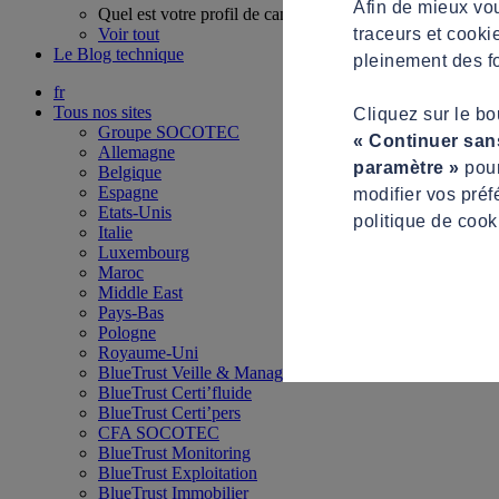
Afin de mieux vou
Quel est votre profil de candidat ?
traceurs et cooki
Voir tout
Le Blog technique
pleinement des fo
fr
Tous nos sites
Cliquez sur le b
Groupe SOCOTEC
« Continuer san
Allemagne
paramètre »
pour
Belgique
Espagne
modifier vos préf
Etats-Unis
politique de cook
Italie
Luxembourg
Maroc
Middle East
Pays-Bas
Pologne
Royaume-Uni
BlueTrust Veille & Management
BlueTrust Certi’fluide
BlueTrust Certi’pers
CFA SOCOTEC
BlueTrust Monitoring
BlueTrust Exploitation
BlueTrust Immobilier