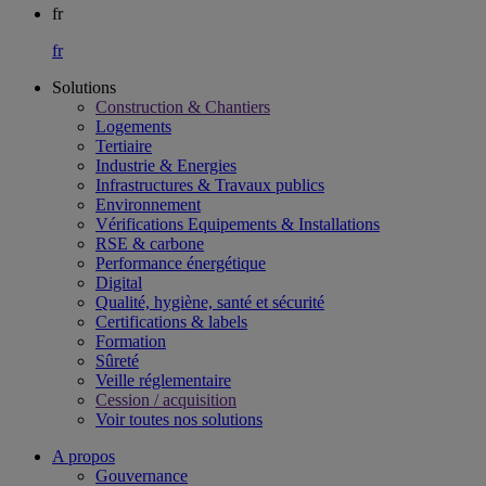
fr
fr
Solutions
Construction & Chantiers
Logements
Tertiaire​
Industrie & Energies
Infrastructures & Travaux publics​
Environnement​
Vérifications Equipements & Installations​
RSE & carbone​
Performance énergétique​
Digital
Qualité, hygiène, santé et sécurité​
Certifications & labels​
Formation​
Sûreté​
Veille réglementaire
Cession / acquisition​
Voir toutes nos solutions
A propos
Gouvernance