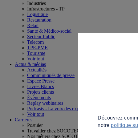
Industries
Infrastructures - TP
Logistique
Restauration
Retail
Santé & Médico-social
Secteur Public
Telecom
TPE-PME
Tourisme
Voir tout
Actus & médias
Actualités
Communiqués de presse
Espace Presse
Livres Blancs
Projets clients
Évènements
Replay webinaires
Podcasts - La voix des experts
Voir tout
Découvrez commen
Carrières
notre
politique s
Postuler
Travailler chez SOCOTEC
Nos métiers chez SOCOTEC