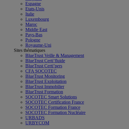
Espagne
Etats-Unis
Italie
Luxembourg
Maroc
Middle East
Pays-Bas
Pologne
Royaume-Uni
Sites thématiques
BlueTrust Veille & Management
BlueTrust Certi’fluide
BlueTrust Certi’pers
CFA SOCOTEC
BlueTrust Monitoring
BlueTrust Exploitation
BlueTrust Immobilier
BlueTrust Formation
SOCOTEC Smart Solutions
SOCOTEC Certification France
SOCOTEC Formation France
SOCOTEC Formation Nucléaire
URBADS
URBYCOM