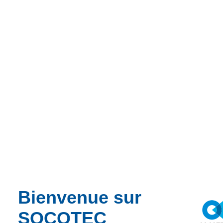
Contactez-nous
Pour assurer et optimiser vos systèmes de gestion, SOCOTEC
Certification International vous certifie sur un ensemble de
référentiels en France et dans le monde.
Bienvenue sur
SOCOTEC