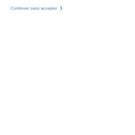
Aller au contenu principal
Continuer sans accepter
Nos solutions
Découvrir +
Plus de résultats
Votre panier est vide
Consulter nos solutions
Tous les sites
Sites pays
Groupe SOCOTEC
Allemagne
Belgique