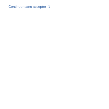
Aller au contenu principal
Continuer sans accepter
Nos solutions
Découvrir +
Plus de résultats
Votre panier est vide
Consulter nos solutions
Tous les sites
Sites pays
Groupe SOCOTEC
Allemagne
Belgique