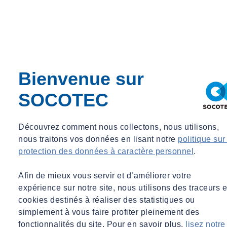
Hervé DEMADE
Bienvenue sur
Directeur commercial, SOCOTEC Équipements
SOCOTEC
Directeur commercial, SOCOTEC Équipements
webmaster@socotec.com
Découvrez comment nous collectons, nous utilisons,
Vos enjeux
nous traitons vos données en lisant notre
politique sur
protection des données à caractère personnel
.
Éviter et prévenir les risques d'intoxication au monoxyde de
carbone,
Afin de mieux vous servir et d’améliorer votre
Éviter et prévenir les explosions et la propagation d’incendie,
expérience sur notre site, nous utilisons des traceurs e
Assurer la continuité de votre production ou de votre activité,
cookies destinés à réaliser des statistiques ou
Maintenir la performance de vos installations,
simplement à vous faire profiter pleinement des
Connaître l’état d’entretien de vos installations de gaz,
fonctionnalités du site. Pour en savoir plus,
lisez notre
Garantir la continuité de l’activité,