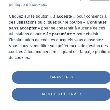
politique de cookies
.
Obtenir un diagnostic de la sécurité de vos installations,
Être conforme à la réglementation,
Cliquez sur le bouton
« J’accepte »
pour consentir à
Maintenir vos conditions d’assurance.
ces utilisations ou cliquez sur le bouton
« Continuer
sans accepter »
pour ne consentir à aucune de ces
utilisations ou sur
« Je paramètre »
pour choisir
l’implantation de cookies auxquels vous consentez.
Vous pouvez modifier vos préférences de gestion des
cookies à tout moment en cliquant sur la page politiqu
de cookies.
PARAMÉTRER
ACCEPTER ET FERMER