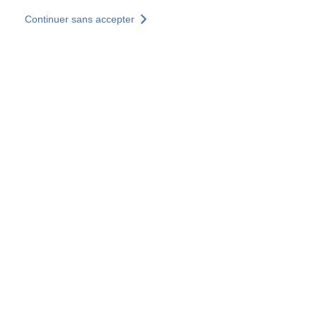
Aller au contenu principal
Continuer sans accepter
Nos solutions
Découvrir +
Plus de résultats
Votre panier est vide
Consulter nos solutions
Tous les sites
Sites pays
Groupe SOCOTEC
Allemagne
Belgique