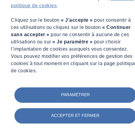
politique de cookies
.
Capucine LOGIER
Cliquez sur le bouton
« J’accepte »
pour consentir à
Directrice du pôle EnR, SOCOTEC Power Services
ces utilisations ou cliquez sur le bouton
« Continuer
Directrice du pôle EnR, SOCOTEC Power Services
sans accepter »
pour ne consentir à aucune de ces
utilisations ou sur
« Je paramètre »
pour choisir
capucine.logier@socotec.com
l’implantation de cookies auxquels vous consentez.
Vous pouvez modifier vos préférences de gestion des
cookies à tout moment en cliquant sur la page politiqu
de cookies.
Dans un contexte croissant de consommation énergétique et de
PARAMÉTRER
limitation de notre empreinte carbone, il est impératif de développer
de nouvelles sources d'énergies décarbonées. SOCOTEC vous
accompagne grâce à une gamme de services
Green Trust
dédiées au
ACCEPTER ET FERMER
développement des énergies vertes.