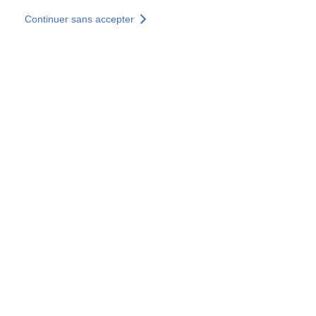
Aller au contenu principal
Continuer sans accepter
Nos solutions
Découvrir +
Plus de résultats
Votre panier est vide
Consulter nos solutions
Tous les sites
Sites pays
Groupe SOCOTEC
Allemagne
Belgique