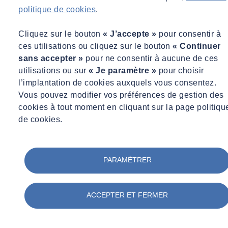
politique de cookies
.
d’intervention que nécessaire ou conditionnelle selon des seuils ou
indicateurs
Cliquez sur le bouton
« J’accepte »
pour consentir à
ces utilisations ou cliquez sur le bouton
« Continuer
La maintenance prédictive voire adaptative
sans accepter »
pour ne consentir à aucune de ces
A
pproche rationnalisée, qui repose sur de l’inspection programmée
utilisations ou sur
« Je paramètre »
pour choisir
sur des matériels en fonctionnement, avec surveillance de paramètres
l’implantation de cookies auxquels vous consentez.
définis permettant de détecter les anomalies à temps et de
Vous pouvez modifier vos préférences de gestion des
programmer des interventions suffisamment à l'avance pour corriger
cookies à tout moment en cliquant sur la page politiqu
ou remplacer des composants avant qu’ils arrivent en défaut ou en
de cookies.
fin de vie.
Selon des études réalisées, la maintenance prédictive permet de
PARAMÉTRER
réaliser jusqu’à 50% de réduction des coûts de maintenance d'un
bâtiment par rapport à de la maintenance corrective et de près de
30% par rapport à de la maintenance préventive seule.
ACCEPTER ET FERMER