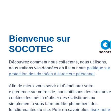
maintenance ?
S'ils ne sont pas traités avec une approche proactive, les défauts et
pathologies induits par une défaillance de maintenance peuvent
engendrer des coûts très importants voire remettre en cause
l’occupation du bâtiment.
Bienvenue sur
On distingue ainsi principalement trois types de maintenance :
SOCOTEC
La maintenance corrective et/ ou curative
Découvrez comment nous collectons, nous utilisons,
Intervention à la suite d’une panne ou d’une défaillance, entraînant
nous traitons vos données en lisant notre
politique sur
des surcoûts liés à l’urgence de la situation, venant soit traiter le
protection des données à caractère personnel
.
problème à sa cause, soit à ses effets (et idéalement les deux pour
éviter la survenance du même défaut)
Afin de mieux vous servir et d’améliorer votre
expérience sur notre site, nous utilisons des traceurs e
La maintenance préventive
cookies destinés à réaliser des statistiques ou
simplement à vous faire profiter pleinement des
Actions de révisions ou de changement de pièces de façon
fonctionnalités du site. Pour en savoir plus,
lisez notre
systématique, sans connaître l’état exact de la machine et génère plus