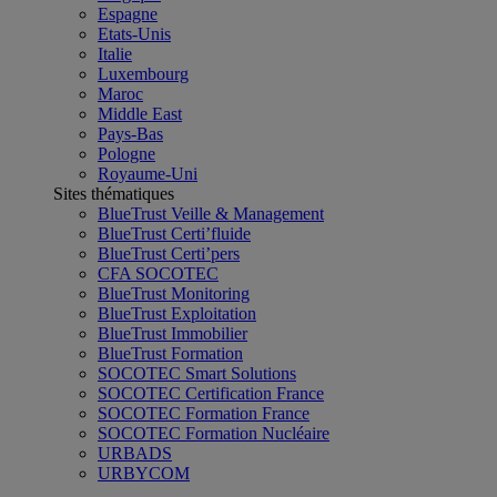
Espagne
Etats-Unis
Italie
Luxembourg
Maroc
Middle East
Pays-Bas
Pologne
Royaume-Uni
Sites thématiques
BlueTrust Veille & Management
BlueTrust Certi’fluide
BlueTrust Certi’pers
CFA SOCOTEC
BlueTrust Monitoring
BlueTrust Exploitation
BlueTrust Immobilier
BlueTrust Formation
SOCOTEC Smart Solutions
SOCOTEC Certification France
SOCOTEC Formation France
SOCOTEC Formation Nucléaire
URBADS
URBYCOM