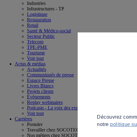
Industries
Infrastructures - TP
Logistique
Restauration
Retail
Santé & Médico-social
Secteur Public
Telecom
TPE-PME
Tourisme
Voir tout
Actus & médias
Actualités
Communiqués de presse
Espace Presse
Livres Blancs
Projets clients
Évènements
Replay webinaires
Podcasts - La voix des experts
Voir tout
Découvrez commen
Carrières
notre
politique s
Postuler
Travailler chez SOCOTEC
Nos métiers chez SOCOTEC