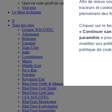
Afin de mieux vou
Quel est votre profil de candidat ?
traceurs et cooki
Voir tout
Le Blog technique
pleinement des fo
fr
Tous nos sites
Cliquez sur le b
Groupe SOCOTEC
« Continuer san
Allemagne
paramètre »
pour
Belgique
Espagne
modifier vos préf
Etats-Unis
politique de cook
Italie
Luxembourg
Maroc
Middle East
Pays-Bas
Pologne
Royaume-Uni
BlueTrust Veille & Management
BlueTrust Certi’fluide
BlueTrust Certi’pers
CFA SOCOTEC
BlueTrust Monitoring
BlueTrust Exploitation
BlueTrust Immobilier