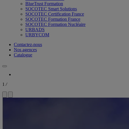
BlueTrust Formation
SOCOTEC Smart Solutions
SOCOTEC Certification France
SOCOTEC Formation France
SOCOTEC Formation Nucléaire
URBADS
URBYCOM
Contactez-nous
Nos agences
Catalogue
1
/