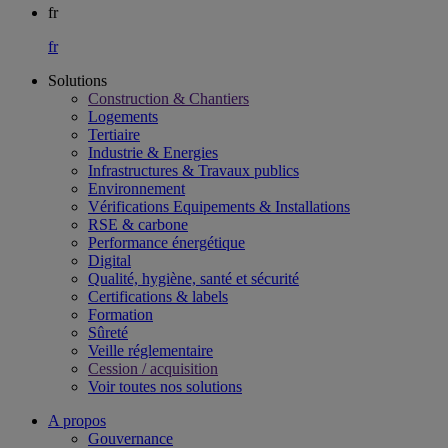
fr
fr
Solutions
Construction & Chantiers
Logements
Tertiaire​
Industrie & Energies
Infrastructures & Travaux publics​
Environnement​
Vérifications Equipements & Installations​
RSE & carbone​
Performance énergétique​
Digital
Qualité, hygiène, santé et sécurité​
Certifications & labels​
Formation​
Sûreté​
Veille réglementaire
Cession / acquisition​
Voir toutes nos solutions
A propos
Gouvernance