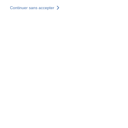
Aller au contenu principal
Continuer sans accepter
Nos solutions
Découvrir +
Plus de résultats
Votre panier est vide
Consulter nos solutions
Tous les sites
Sites pays
Groupe SOCOTEC
Allemagne
Belgique