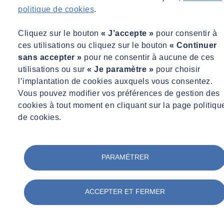
politique de cookies
.
Qui est concerné ?
Cliquez sur le bouton
« J’accepte »
pour consentir à
Lors de travaux sur la voirie et sur des ouvrages attenants, les
ces utilisations ou cliquez sur le bouton
« Continuer
donneurs d’ordres (propriétaires, entreprises) doivent s’assurer
sans accepter »
pour ne consentir à aucune de ces
que les intervenants soit bien informés des risques encourus.
utilisations ou sur
« Je paramètre »
pour choisir
l’implantation de cookies auxquels vous consentez.
Les mairies, les directions départementales de l’équipement, les
Vous pouvez modifier vos préférences de gestion des
sociétés privées d’autoroute, les concessionnaires de
cookies à tout moment en cliquant sur la page politiqu
réseaux, etc. sont les principaux concernés. Les parkings privés ou
de cookies.
publics, les aires de stationnement de poids lourds, les pistes
d’aéroports ou d’aérodromes, les surfaces des quais portuaires sont
également concernés.
PARAMÉTRER
Vos enjeux
Assurez la santé de vos collaborateurs intervenant sur des
ACCEPTER ET FERMER
matériaux amiantés et également la santé des riverains habitant
à proximité de chantiers sur enrobés amiantés.
Répondre aux obligations réglementaires des propriétaires et