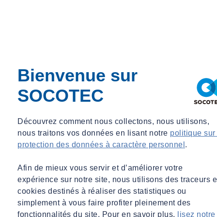
Nicolas FOURAGE
Directeur Business Line, Sites et sols pollués
Bienvenue sur
Directeur Business Line, Sites et sols pollués
SOCOTEC
hse@socotec.com
De même, les enrobés à base de goudrons sont susceptibles de
Découvrez comment nous collectons, nous utilisons,
contenir des HAP (Hydrocarbures Aromatiques Polycycliques) en
nous traitons vos données en lisant notre
politique sur
forte concentration qui interdisent un recyclage à chaud et imposent
protection des données à caractère personnel
.
souvent une élimination dans des filières spécialisées.
La norme NF X46-102 relative au repérage de l’amiante avant
Afin de mieux vous servir et d’améliorer votre
travaux sur les terrains, ouvrages de génie civil et infrastructures de
expérience sur notre site, nous utilisons des traceurs e
transport, parue en octobre 2020, est venue définir les modalités de
cookies destinés à réaliser des statistiques ou
réalisation de ces repérages notamment pour les opérateurs de
simplement à vous faire profiter pleinement des
repérage et les laboratoires.
fonctionnalités du site. Pour en savoir plus,
lisez notre