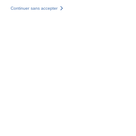
Aller au contenu principal
Continuer sans accepter
Nos solutions
Découvrir +
Plus de résultats
Votre panier est vide
Consulter nos solutions
Tous les sites
Sites pays
Groupe SOCOTEC
Allemagne
Belgique